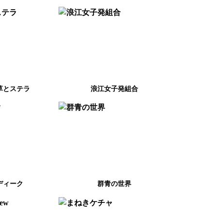
草とステラ
浪江女子発組合
ディーク
群⻘の世界