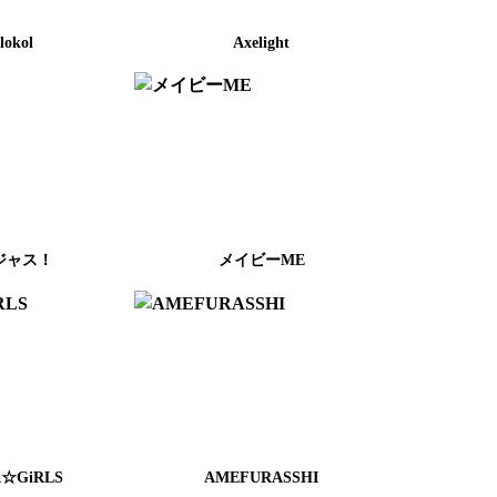
lokol
Axelight
ジャス！
メイビーME
R☆GiRLS
AMEFURASSHI