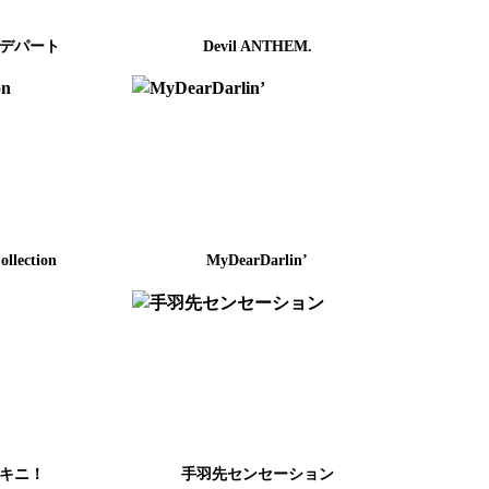
デパート
Devil ANTHEM.
llection
MyDearDarlin’
キニ！
手羽先センセーション