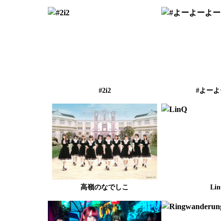
#2i2
#よー
高嶺のなでしこ
Li