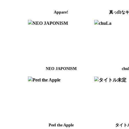
Appare!
真っ白な
NEO JAPONISM
chu
Peel the Apple
タイト