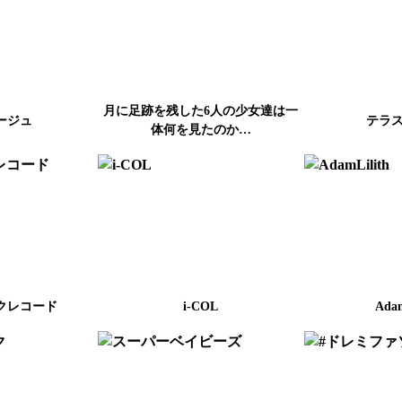
月に足跡を残した6人の少女達は一
ージュ
テラス
体何を見たのか…
クレコード
i-COL
Adam