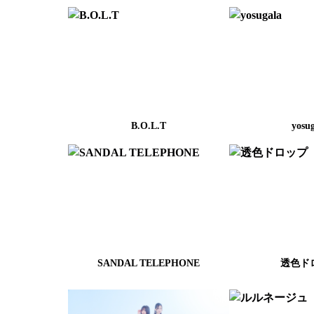
B.O.L.T
yosu
SANDAL TELEPHONE
透色ド