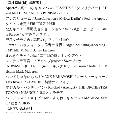
【3月12日(日) 出演者】
Appare! / 真っ白なキャンバス / FES☆TIVE / クマリデパート / D
evil ANTHEM. / NEO JAPONISM / chuLa
アンスリューム / JamsCollection / MyDearDarlin’ / Peel the Apple /
タイトル未定 / FRUITS ZIPPER
なんキニ！ / 手羽先センセーション / #2i2 / #よーよーよー / Palet
te Parade / かすみ草とステラ
浪江女子発組合 / 高嶺のなでしこ / LinQ
Pimm’s / パラディーク / 群⻘の世界 / NightOwl / Ringwanderung /
I MY ME MINE / Bunny La Crew
まねきケチャ / ukka / 二丁目の魁カミングアウト
シンデレラ宣言！ / アキシブproject / Sweet Alley
INUWASI / QUEENS / Quubi / キングサリ / situasion / feelNEO / M
alcolm Mask McLaren
バンドじゃないもん！MAXX NAKAYOSHI / ミームトーキョー /
Task have Fun / CYNHN / 純情のアフィリア
マジカル・パンチライン / Kolokol / Axelight / THE ORCHESTRA
TOKYO / NUANCE / 衛星とカラテア
ベンジャス！ / メイビーME / すてねこキャッツ / MAGICAL SPE
C / 結音 YUION
【お問い合わせ】