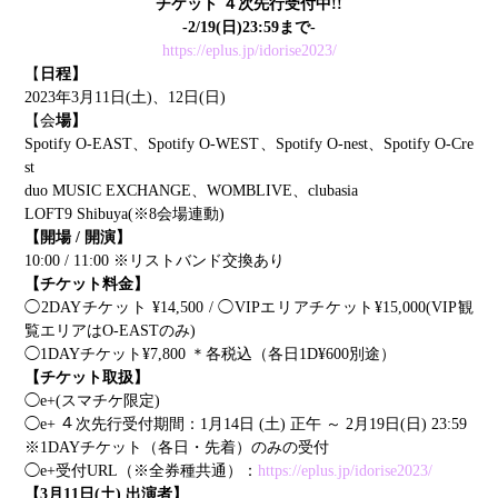
チケット ４次先行受付中!!
-2/19(日)23:59まで-
https://eplus.jp/idorise2023/
【
日程】
2023年3月11日(土)、12日(日)
【会
場】
Spotify O-EAST、Spotify O-WEST、Spotify O-nest、Spotify O-Cre
st
duo MUSIC EXCHANGE、WOMBLIVE、clubasia
LOFT9 Shibuya(※8会場連動)
【開場 / 開演】
10:00 / 11:00 ※リストバンド交換あり
【チケット料金】
◯2DAYチケット ¥14,500 / ◯VIPエリアチケット¥15,000(VIP観
覧エリアはO-EASTのみ)
◯1DAYチケット¥7,800 ＊各税込（各日1D¥600別途）
【チケット取扱】
◯e+(スマチケ限定)
◯e+ ４次先行受付期間：1月14日 (土) 正午 ～ 2月19日(日) 23:59
※1DAYチケット（各日・先着）のみの受付
◯e+受付URL（※全券種共通）：
https://eplus.jp/idorise2023/
【3月11日(土) 出演者】