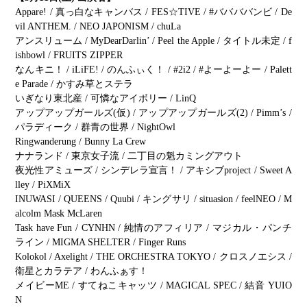
Appare! / 真っ白なキャンバス / FES☆TIVE / #ババババンビ / De
vil ANTHEM. / NEO JAPONISM / chuLa
アンスリューム / MyDearDarlin’ / Peel the Apple / タイトル未定 / f
ishbowl / FRUITS ZIPPER
なんキニ！ / iLiFE! / のんふぃく！ / #2i2 / #よーよーよー / Palett
e Parade / かすみ草とステラ
いぎなり東北産 / 可憐なアイボリー / LinQ
アップアップガールズ(仮) / アップアップガールズ(2) / Pimm’s /
パラディーク / 群⻘の世界 / NightOwl
Ringwanderung / Bunny La Crew
ナナランド / 東京女子流 / 二丁目の魁カミングアウト
夜光性アミューズ / シンデレラ宣言！ / アキシブproject / Sweet A
lley / PiXMiX
INUWASI / QUEENS / Quubi / キングサリ / situasion / feelNEO / M
alcolm Mask McLaren
Task have Fun / CYNHN / 純情のアフィリア / マジカル・パンチ
ライン / MIGMA SHELTER / Finger Runs
Kolokol / Axelight / THE ORCHESTRA TOKYO / クロスノエシス /
衛星とカラテア / わんふぁす！
メイビーME / すてねこキャッツ / MAGICAL SPEC / 結音 YUIO
N