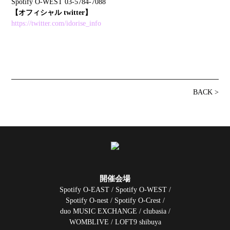
Spotify O-WEST 03-5784-7088
【オフィシャル twitter】
https://twitter.com/idorise_info
BACK >
開催会場
Spotify O-EAST / Spotify O-WEST /
Spotify O-nest / Spotify O-Crest /
duo MUSIC EXCHANGE / clubasia /
WOMBLIVE / LOFT9 shibuya